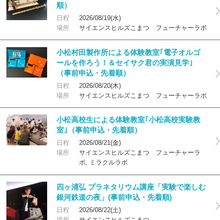
順）
日程
2026/08/19(水)
場所
サイエンスヒルズこまつ フューチャーラボ
小松村田製作所による体験教室｢電子オルゴ
ールを作ろう！＆セイサク君の実演見学｣
（事前申込・先着順）
日程
2026/08/20(木)
場所
サイエンスヒルズこまつ フューチャーラボ
小松高校生による体験教室｢小松高校実験教
室｣（事前申込・先着順）
日程
2026/08/21(金)
場所
サイエンスヒルズこまつ フューチャーラ
ボ, ミラクルラボ
四ヶ浦弘 プラネタリウム講座「実験で楽しむ
銀河鉄道の夜」(事前申込・先着順)
日程
2026/08/22(土)
場所
サイエンスヒルズこまつ