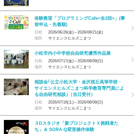
体験教室「プログラミングCafe<全2回>」(事
前申込・先着順)
日程
2026/06/26(金)～2026/08/21(金)
場所
サイエンスヒルズこまつ
小松市内小中学校自由研究優秀作品展
日程
2026/07/17(金)～2026/08/09(日)
場所
サイエンスヒルズこまつ
相談会｢公立小松大学・金沢桜丘高等学校・
サイエンスヒルズこまつ科学教育専門員によ
る自由研究相談｣（当日受付）
日程
2026/07/18(土)～2026/08/09(日)
場所
サイエンスヒルズこまつ
３Dスタジオ「新プロジェクトＸ挑戦者た
ち」＆ SORA-Q変形操作体験