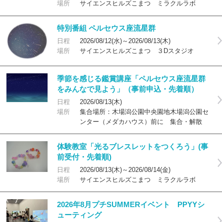
場所
サイエンスヒルズこまつ ミラクルラボ
特別番組 ペルセウス座流星群
日程
2026/08/12(水)～2026/08/13(木)
場所
サイエンスヒルズこまつ ３Dスタジオ
季節を感じる鑑賞講座「ペルセウス座流星群
をみんなで見よう」（事前申込・先着順）
日程
2026/08/13(木)
場所
集合場所：木場潟公園中央園地木場潟公園セ
ンター（メダカハウス）前に 集合・解散
体験教室「光るブレスレットをつくろう」(事
前受付・先着順)
日程
2026/08/13(木)～2026/08/14(金)
場所
サイエンスヒルズこまつ ミラクルラボ
2026年8月プチSUMMERイベント PPYYシ
ューティング