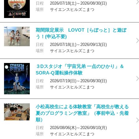
日程
2026/07/18(土)～2026/08/30(日)
場所
サイエンスヒルズこまつ
期間限定展示 LOVOT［らぼっと］と遊ぼ
う！(申込不要)
日程
2026/07/18(土)～2026/09/13(日)
場所
サイエンスヒルズこまつ
３Dスタジオ「宇宙兄弟 一点のひかり」＆
SORA-Q運転操作体験
日程
2026/07/19(日)～2026/08/30(日)
場所
サイエンスヒルズこまつ
小松高校生による体験教室「高校生が教える
夏のプログラミング教室」（事前申込・先着
順）
日程
2026/08/06(木)～2026/08/10(月)
場所
サイエンスヒルズこまつ