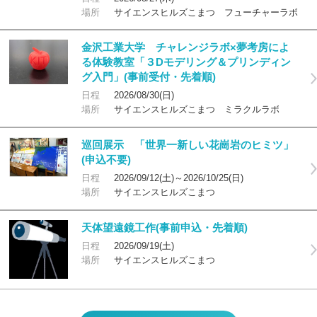
場所
サイエンスヒルズこまつ フューチャーラボ
金沢工業大学 チャレンジラボ×夢考房によ
る体験教室「３Dモデリング＆プリンディン
グ入門」(事前受付・先着順)
日程
2026/08/30(日)
場所
サイエンスヒルズこまつ ミラクルラボ
巡回展示 「世界一新しい花崗岩のヒミツ」
(申込不要)
日程
2026/09/12(土)～2026/10/25(日)
場所
サイエンスヒルズこまつ
天体望遠鏡工作(事前申込・先着順)
日程
2026/09/19(土)
場所
サイエンスヒルズこまつ