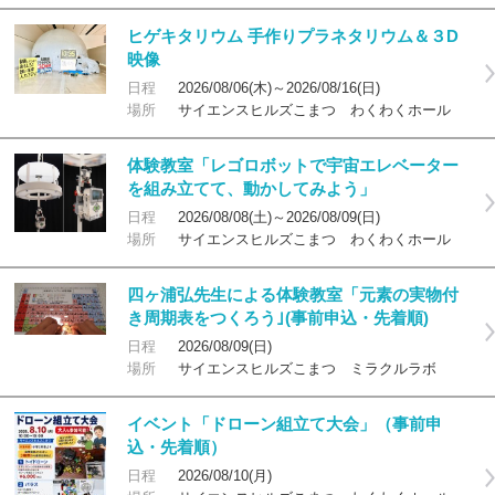
ヒゲキタリウム 手作りプラネタリウム＆３D
映像
日程
2026/08/06(木)～2026/08/16(日)
場所
サイエンスヒルズこまつ わくわくホール
体験教室「レゴロボットで宇宙エレベーター
を組み立てて、動かしてみよう」
日程
2026/08/08(土)～2026/08/09(日)
場所
サイエンスヒルズこまつ わくわくホール
四ヶ浦弘先生による体験教室「元素の実物付
き周期表をつくろう｣(事前申込・先着順)
日程
2026/08/09(日)
場所
サイエンスヒルズこまつ ミラクルラボ
イベント「ドローン組立て大会」（事前申
込・先着順）
日程
2026/08/10(月)