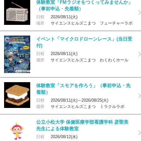
体験教室「FMラジオをつくってみませんか」
（事前申込・先着順）
日程
2026/08/11(火)
場所
サイエンスヒルズこまつ フューチャーラボ
イベント「マイクロドローンレース」(当日受
付)
日程
2026/08/11(火)
場所
サイエンスヒルズこまつ わくわくホール
体験教室「スモアを作ろう」（事前申込・先
着順）
日程
2026/08/11(火)～2026/08/25(火)
場所
サイエンスヒルズこまつ ミラクルラボ
公立小松大学 保健医療学部看護学科 彦聖美
先生による体験教室
日程
2026/08/12(水)