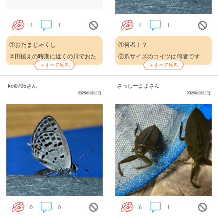
4
1
4
1
①おたまじゃくし
①何者！？
②田植えの時期に近くの川でおた
②爪サイズのコイツは何者です
＋すべて見る
＋すべて見る
まじゃくしを見つけたよ。一生懸
か！？私のノートにとまって離れ
命に泳ぐ姿がかわいい。
ようとしません。
kei0705さん
さっしーままさん
③トキメキフォトコンテスト
フォトコンテスト
2026年8月3日
2026年8月3日
さっきの投稿は、削除してくださ
い。
0
0
6
1