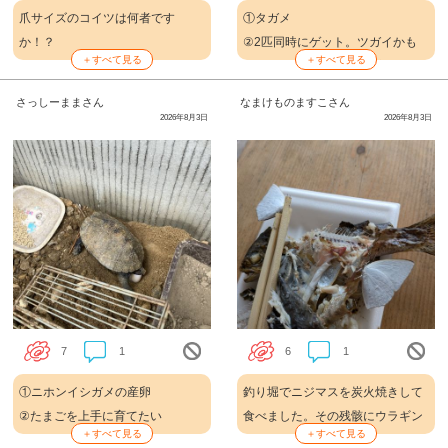
爪サイズのコイツは何者です
①タガメ
か！？
②2匹同時にゲット。ツガイかも
＋すべて見る
＋すべて見る
私のノートにとまって離れようと
しれないので、たまごを産んでく
しません。
れることを期待して、元に戻した
さっしーままさん
なまけものますこさん
よ。また会いたいな！
2026年8月3日
2026年8月3日
③第7弾トキメキフォトコンテス
ト
7
1
6
1
①ニホンイシガメの産卵
釣り堀でニジマスを炭火焼きして
②たまごを上手に育てたい
食べました。その残骸にウラギン
＋すべて見る
＋すべて見る
③第7弾トキメキフォトコンテス
シジミが群れてきました。魚のお