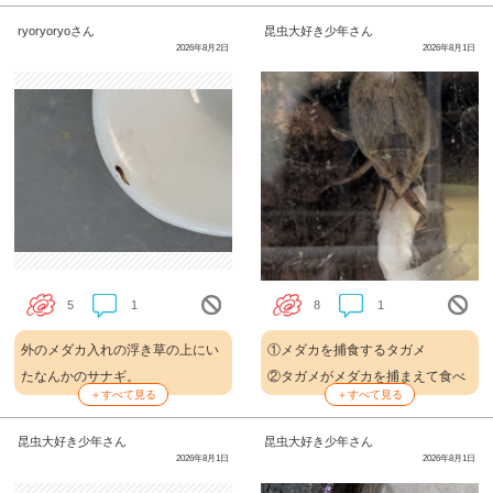
ト
いしい脂を吸っていました。蝶が
ryoryoryoさん
昆虫大好き少年さん
魚を餌にするとは驚きでした！
2026年8月2日
2026年8月1日
5
1
8
1
外のメダカ入れの浮き草の上にい
①メダカを捕食するタガメ
たなんかのサナギ。
②タガメがメダカを捕まえて食べ
＋すべて見る
＋すべて見る
ていて、とても迫力がありまし
た！
昆虫大好き少年さん
昆虫大好き少年さん
③トキメキフォトコンテスト
2026年8月1日
2026年8月1日