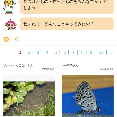
見つけたもの・作ったものをみんなでシェア
しよう！
ねぇねぇ、どんなことやってみたの？
一覧
1
2
3
4
5
6
7
8
9
10
＞
えーちゃんこなべさん
kei0705さん
2026年8月4日
2026年8月3日