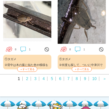
8
1
8
1
①タガメ
①タガメ
②背中は木の葉に似た色や模様を
②何度も探して、ついに中津川で
＋すべて見る
＋すべて見る
していて、敵や獲物に見つかりに
念願のタガメに出会えました。実
くい工夫がされているみたいで
際に見ると迫力があり、とても感
1
2
3
4
5
6
7
8
9
10
＞
す！
動しました。
③トキメキフォトコンテスト
③トキメキフォトコンテスト