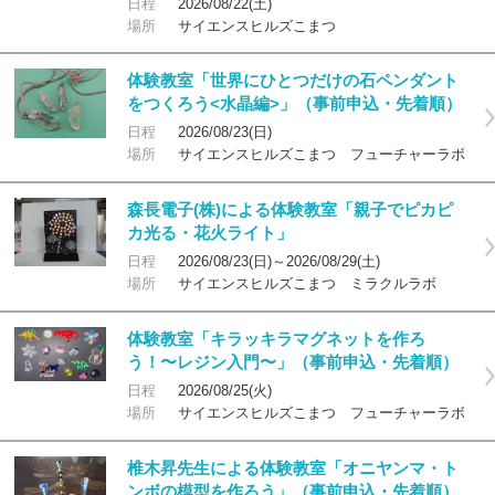
日程
2026/08/22(土)
場所
サイエンスヒルズこまつ
体験教室「世界にひとつだけの石ペンダント
をつくろう<水晶編>」（事前申込・先着順）
日程
2026/08/23(日)
場所
サイエンスヒルズこまつ フューチャーラボ
森長電子(株)による体験教室「親子でピカピ
カ光る・花火ライト」
日程
2026/08/23(日)～2026/08/29(土)
場所
サイエンスヒルズこまつ ミラクルラボ
体験教室「キラッキラマグネットを作ろ
う！〜レジン入門〜」（事前申込・先着順）
日程
2026/08/25(火)
場所
サイエンスヒルズこまつ フューチャーラボ
椎木昇先生による体験教室「オニヤンマ・ト
ンボの模型を作ろう」（事前申込・先着順）