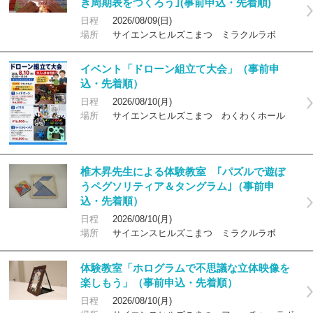
き周期表をつくろう｣(事前申込・先着順)
日程
2026/08/09(日)
場所
サイエンスヒルズこまつ ミラクルラボ
イベント「ドローン組立て大会」（事前申
込・先着順）
日程
2026/08/10(月)
場所
サイエンスヒルズこまつ わくわくホール
椎木昇先生による体験教室 ｢パズルで遊ぼ
うペグソリティア＆タングラム｣（事前申
込・先着順）
日程
2026/08/10(月)
場所
サイエンスヒルズこまつ ミラクルラボ
体験教室「ホログラムで不思議な立体映像を
楽しもう」（事前申込・先着順）
日程
2026/08/10(月)