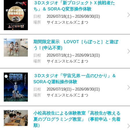
３Dスタジオ「新プロジェクトＸ挑戦者た
ち」＆ SORA-Q変形操作体験
日程
2026/07/18(土)～2026/08/30(日)
場所
サイエンスヒルズこまつ
期間限定展示 LOVOT［らぼっと］と遊ぼ
う！(申込不要)
日程
2026/07/18(土)～2026/09/13(日)
場所
サイエンスヒルズこまつ
３Dスタジオ「宇宙兄弟 一点のひかり」＆
SORA-Q運転操作体験
日程
2026/07/19(日)～2026/08/30(日)
場所
サイエンスヒルズこまつ
小松高校生による体験教室「高校生が教える
夏のプログラミング教室」（事前申込・先着
順）