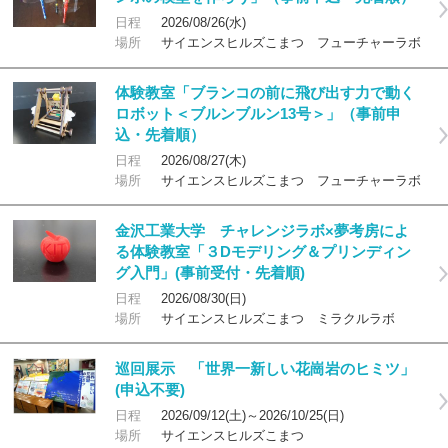
日程
2026/08/26(水)
場所
サイエンスヒルズこまつ フューチャーラボ
体験教室「ブランコの前に飛び出す力で動く
ロボット＜ブルンブルン13号＞」（事前申
込・先着順）
日程
2026/08/27(木)
場所
サイエンスヒルズこまつ フューチャーラボ
金沢工業大学 チャレンジラボ×夢考房によ
る体験教室「３Dモデリング＆プリンディン
グ入門」(事前受付・先着順)
日程
2026/08/30(日)
場所
サイエンスヒルズこまつ ミラクルラボ
巡回展示 「世界一新しい花崗岩のヒミツ」
(申込不要)
日程
2026/09/12(土)～2026/10/25(日)
場所
サイエンスヒルズこまつ