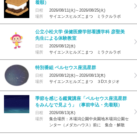
着順）
日程
2026/08/11(火)～2026/08/25(火)
場所
サイエンスヒルズこまつ ミラクルラボ
公立小松大学 保健医療学部看護学科 彦聖美
先生による体験教室
日程
2026/08/12(水)
場所
サイエンスヒルズこまつ ミラクルラボ
特別番組 ペルセウス座流星群
日程
2026/08/12(水)～2026/08/13(木)
場所
サイエンスヒルズこまつ ３Dスタジオ
季節を感じる鑑賞講座「ペルセウス座流星群
をみんなで見よう」（事前申込・先着順）
日程
2026/08/13(木)
場所
集合場所：木場潟公園中央園地木場潟公園セ
ンター（メダカハウス）前に 集合・解散