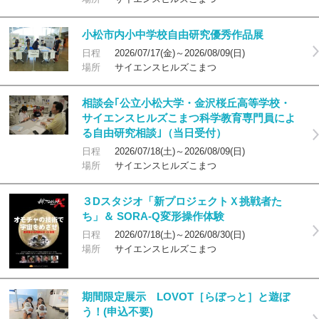
小松市内小中学校自由研究優秀作品展
日程
2026/07/17(金)～2026/08/09(日)
場所
サイエンスヒルズこまつ
相談会｢公立小松大学・金沢桜丘高等学校・
サイエンスヒルズこまつ科学教育専門員によ
る自由研究相談｣（当日受付）
日程
2026/07/18(土)～2026/08/09(日)
場所
サイエンスヒルズこまつ
３Dスタジオ「新プロジェクトＸ挑戦者た
ち」＆ SORA-Q変形操作体験
日程
2026/07/18(土)～2026/08/30(日)
場所
サイエンスヒルズこまつ
期間限定展示 LOVOT［らぼっと］と遊ぼ
う！(申込不要)