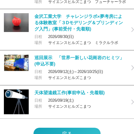
場所
サイエンスヒルズこまつ フューチャーラボ
金沢工業大学 チャレンジラボ×夢考房によ
る体験教室「３Dモデリング＆プリンディン
グ入門」(事前受付・先着順)
日程
2026/08/30(日)
場所
サイエンスヒルズこまつ ミラクルラボ
巡回展示 「世界一新しい花崗岩のヒミツ」
(申込不要)
日程
2026/09/12(土)～2026/10/25(日)
場所
サイエンスヒルズこまつ
天体望遠鏡工作(事前申込・先着順)
日程
2026/09/19(土)
場所
サイエンスヒルズこまつ