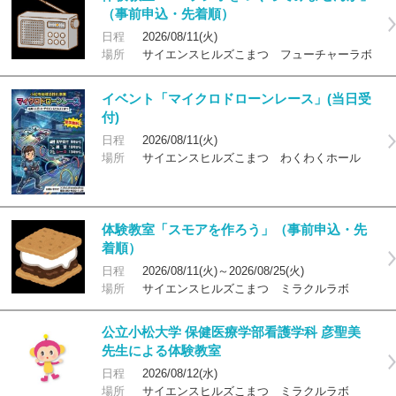
（事前申込・先着順）
日程
2026/08/11(火)
場所
サイエンスヒルズこまつ フューチャーラボ
イベント「マイクロドローンレース」(当日受
付)
日程
2026/08/11(火)
場所
サイエンスヒルズこまつ わくわくホール
体験教室「スモアを作ろう」（事前申込・先
着順）
日程
2026/08/11(火)～2026/08/25(火)
場所
サイエンスヒルズこまつ ミラクルラボ
公立小松大学 保健医療学部看護学科 彦聖美
先生による体験教室
日程
2026/08/12(水)
場所
サイエンスヒルズこまつ ミラクルラボ