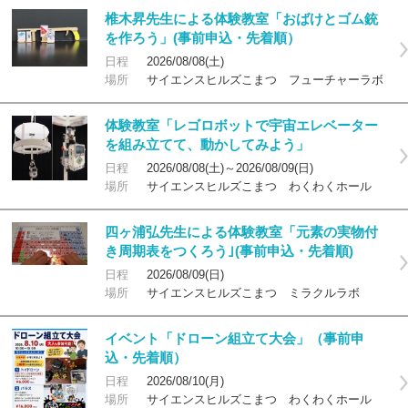
椎木昇先生による体験教室「おばけとゴム銃
を作ろう」(事前申込・先着順）
日程
2026/08/08(土)
場所
サイエンスヒルズこまつ フューチャーラボ
体験教室「レゴロボットで宇宙エレベーター
を組み立てて、動かしてみよう」
日程
2026/08/08(土)～2026/08/09(日)
場所
サイエンスヒルズこまつ わくわくホール
四ヶ浦弘先生による体験教室「元素の実物付
き周期表をつくろう｣(事前申込・先着順)
日程
2026/08/09(日)
場所
サイエンスヒルズこまつ ミラクルラボ
イベント「ドローン組立て大会」（事前申
込・先着順）
日程
2026/08/10(月)
場所
サイエンスヒルズこまつ わくわくホール