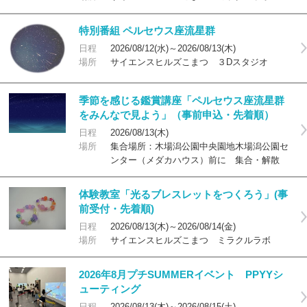
特別番組 ペルセウス座流星群
日程
2026/08/12(水)～2026/08/13(木)
場所
サイエンスヒルズこまつ ３Dスタジオ
季節を感じる鑑賞講座「ペルセウス座流星群
をみんなで見よう」（事前申込・先着順）
日程
2026/08/13(木)
場所
集合場所：木場潟公園中央園地木場潟公園セ
ンター（メダカハウス）前に 集合・解散
体験教室「光るブレスレットをつくろう」(事
前受付・先着順)
日程
2026/08/13(木)～2026/08/14(金)
場所
サイエンスヒルズこまつ ミラクルラボ
2026年8月プチSUMMERイベント PPYYシ
ューティング
日程
2026/08/13(木)～2026/08/15(土)