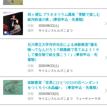
四ヶ浦弘 プラネタリウム講座「実験で楽しむ
銀河鉄道の夜」(事前申込・先着順)
日程
2026/08/22(土)
場所
サイエンスヒルズこまつ
石川県立大学河井先生による体験教室｢微生
物ってなんだろう？顕微鏡で見てみよう！そ
して微生物で絵を描こう！｣（事前申込・先
着順）
日程
2026/08/22(土)
場所
サイエンスヒルズこまつ
体験教室「世界にひとつだけの石ペンダント
をつくろう<水晶編>」（事前申込・先着順）
日程
2026/08/23(日)
場所
サイエンスヒルズこまつ フューチャーラボ