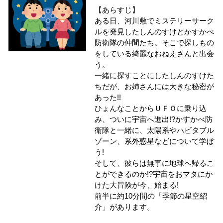
【あらすじ】
ある日、河川敷でミステリーサーク
ルを発見したしんのすけとかすかべ
防衛隊の仲間たち。そこで探しもの
をしている綺麗なおねえさんと出会
う。
一緒に探すことにしたしんのすけた
ちだが、お姉さんには大きな秘密が
あった!!
ひょんなことからＵＦＯに乗り込
み、ついに宇宙へ進出!?かすかべ防
衛隊と一緒に、太陽系やハビタブル
ゾーン、系外惑星などについて学ぼ
う!
そして、彼らは無事に地球へ帰るこ
とができるのか!?宇宙をおマタにか
けた大冒険が今、始まる!
前半に約10分間の「季節の星空紹
介」があります。