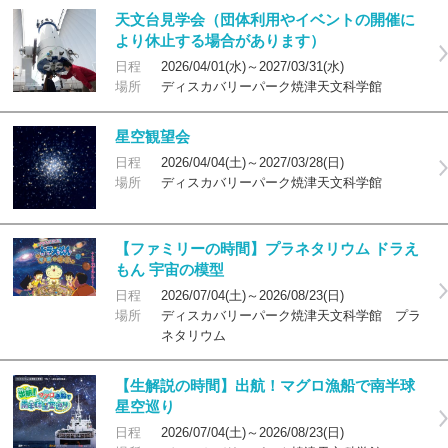
天文台見学会（団体利用やイベントの開催に
より休止する場合があります）
日程
2026/04/01(水)～2027/03/31(水)
場所
ディスカバリーパーク焼津天文科学館
星空観望会
日程
2026/04/04(土)～2027/03/28(日)
場所
ディスカバリーパーク焼津天文科学館
【ファミリーの時間】プラネタリウム ドラえ
もん 宇宙の模型
日程
2026/07/04(土)～2026/08/23(日)
場所
ディスカバリーパーク焼津天文科学館 プラ
ネタリウム
【生解説の時間】出航！マグロ漁船で南半球
星空巡り
日程
2026/07/04(土)～2026/08/23(日)