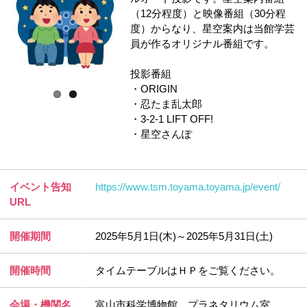
（12分程度）と映像番組（30分程
度）からなり、星空案内は当館学芸
員が作るオリジナル番組です。
投影番組
・ORIGIN
・忍たま乱太郎
・3-2-1 LIFT OFF!
・星空さんぽ
イベント告知
https://www.tsm.toyama.toyama.jp/event/
URL
開催期間
2025年5月1日(木)～2025年5月31日(土)
開催時間
タイムテーブルはＨＰをご覧ください。
会場・機関名
富山市科学博物館 プラネタリウム室