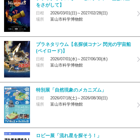
をさがして】
日程
2026/03/01(日)～2027/02/28(日)
場所
富山市科学博物館
プラネタリウム【名探偵コナン 閃光の宇宙船
(ペイロード)】
日程
2026/07/01(水)～2027/06/30(水)
場所
富山市科学博物館
特別展「自然現象のメカニズム」
日程
2026/07/18(土)～2026/08/30(日)
場所
富山市科学博物館
ロビー展「流れ星を探そう！」