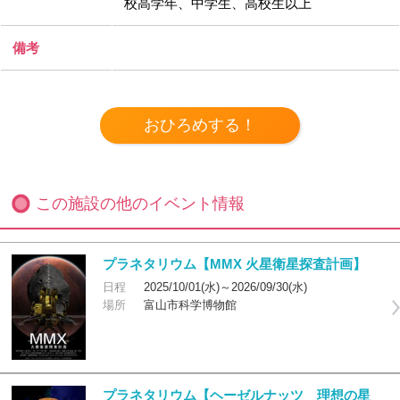
校高学年、中学生、高校生以上
備考
この施設の他のイベント情報
プラネタリウム【MMX 火星衛星探査計画】
日程
2025/10/01(水)～2026/09/30(水)
場所
富山市科学博物館
プラネタリウム【ヘーゼルナッツ 理想の星