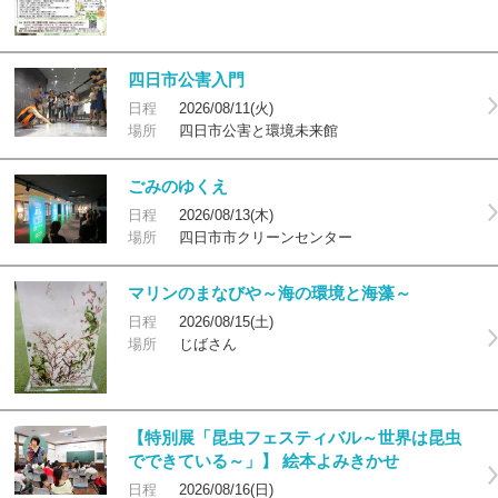
四日市公害入門
日程
2026/08/11(火)
場所
四日市公害と環境未来館
ごみのゆくえ
日程
2026/08/13(木)
場所
四日市市クリーンセンター
マリンのまなびや～海の環境と海藻～
日程
2026/08/15(土)
場所
じばさん
【特別展「昆虫フェスティバル～世界は昆虫
でできている～」】 絵本よみきかせ
日程
2026/08/16(日)