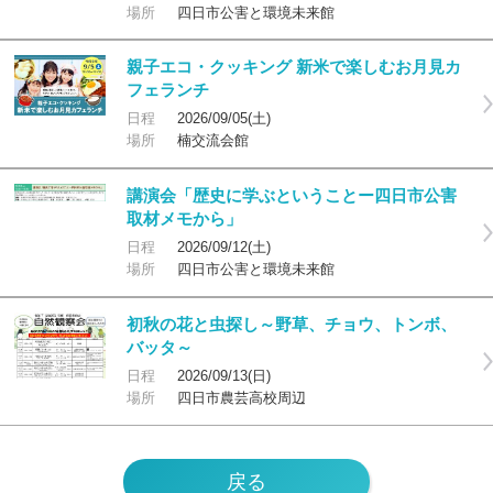
場所
四日市公害と環境未来館
親子エコ・クッキング 新米で楽しむお月見カ
フェランチ
日程
2026/09/05(土)
場所
楠交流会館
講演会「歴史に学ぶということー四日市公害
取材メモから」
日程
2026/09/12(土)
場所
四日市公害と環境未来館
初秋の花と虫探し～野草、チョウ、トンボ、
バッタ～
日程
2026/09/13(日)
場所
四日市農芸高校周辺