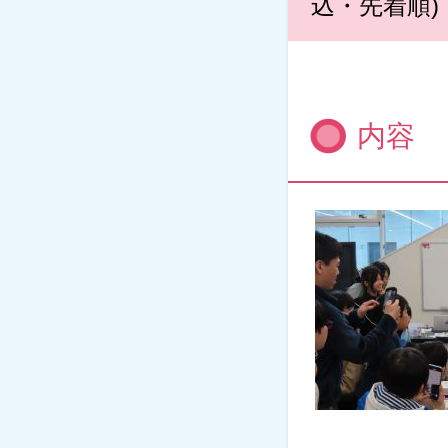
込・先着順)
内容