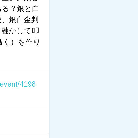
ある？銀と白
後、銀白金判
を融かして叩
磨く）を作り
p/event/4198