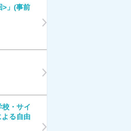
回>」(事前
学校・サイ
による自由