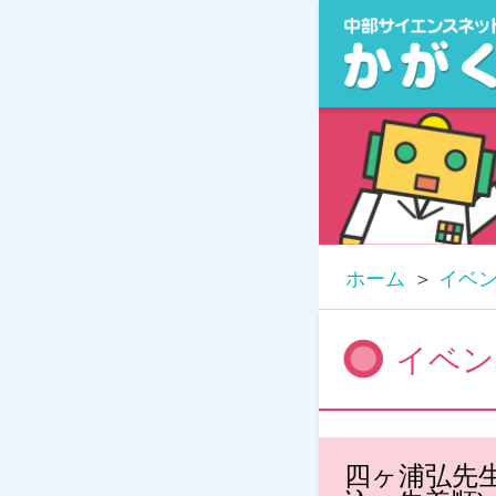
ホーム
イベ
イベン
四ヶ浦弘先