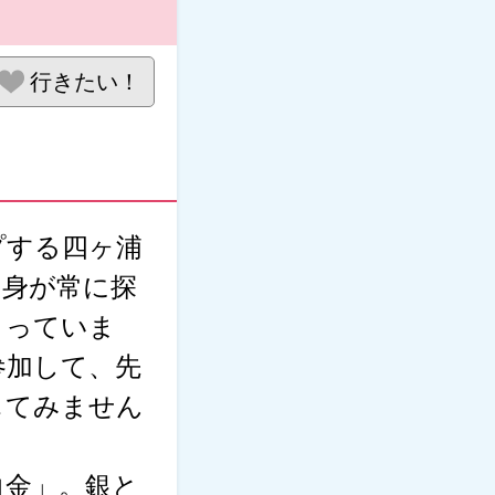
行きたい！
プする四ヶ浦
自身が常に探
さっていま
参加して、先
じてみません
白金」。銀と