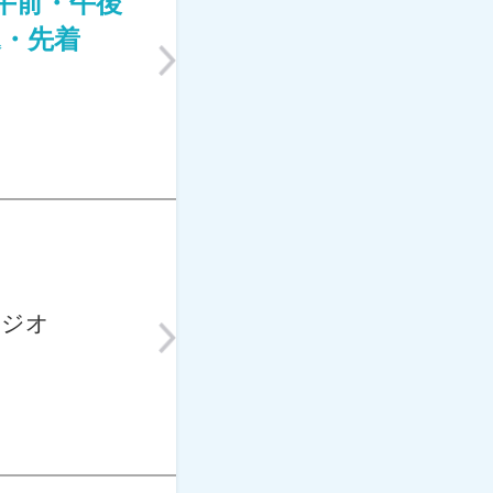
午前・午後
込・先着
タジオ