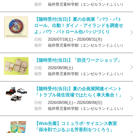
場所
福井県児童科学館（エンゼルランドふくい）
【随時受付(当日)】夏の企画展「パウ・パト
ロール、出動！ダイノ・アイランドを調査せ
よ」パウ・パトロール缶バッジづくり
日程
2026/07/18(土)～2026/08/31(月)
場所
福井県児童科学館（エンゼルランドふくい）
【随時受付(当日)】「防災ワークショップ」
日程
2026/08/08(土)
場所
福井県児童科学館（エンゼルランドふくい）
【随時受付(当日)】夏の企画展関連イベント
「トラブル発生現場ではたらく車大集合！」
日程
2026/08/08(土)～2026/08/09(日)
場所
福井県児童科学館（エンゼルランドふくい）
【Web先着】コミュラボ･サイエンス教室
「保冷剤でぷるぷる芳香剤をつくろう」