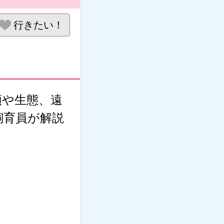
行きたい！
類や生態、遠
飼育員が解説