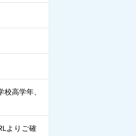
学校高学年、
RLよりご確