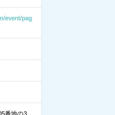
om/event/pag
5番地の3