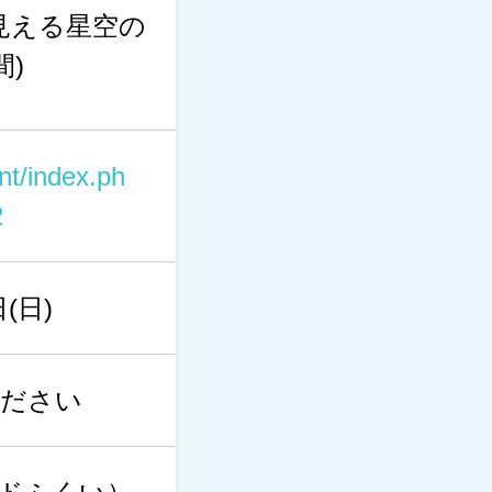
見える星空の
間)
nt/index.ph
2
(日)
ください