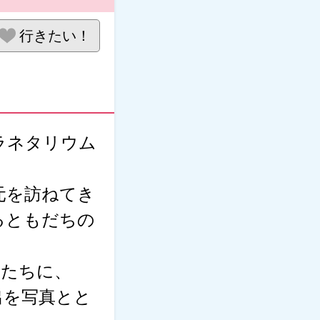
行きたい！
ラネタリウム
元を訪ねてき
るともだちの
コたちに、
出を写真とと