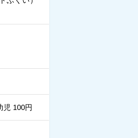
ドふくい）
児 100円