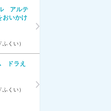
ル アルテ
をおいかけ
ドふくい）
ム ドラえ
ドふくい）